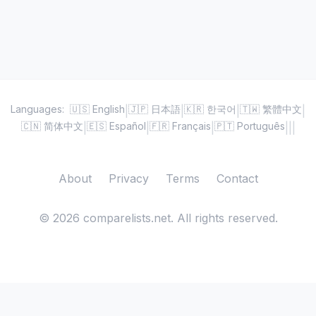
Languages:
🇺🇸 English
🇯🇵 日本語
🇰🇷 한국어
🇹🇼 繁體中文
|
|
|
|
🇨🇳 简体中文
🇪🇸 Español
🇫🇷 Français
🇵🇹 Português
|
|
|
|
|
|
About
Privacy
Terms
Contact
©
2026
comparelists.net. All rights reserved.