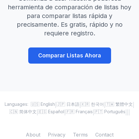
herramienta de comparación de listas hoy
para comparar listas rápida y
precisamente. Es gratis, rápido y no
requiere registro.
Comparar Listas Ahora
Languages:
🇺🇸 English
🇯🇵 日本語
🇰🇷 한국어
🇹🇼 繁體中文
|
|
|
|
🇨🇳 简体中文
🇪🇸 Español
🇫🇷 Français
🇵🇹 Português
|
|
|
|
|
|
About
Privacy
Terms
Contact