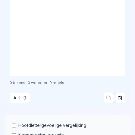
0
tekens
0
woorden
0
regels
A
B
Hoofdlettergevoelige vergelijking
Negeer extra witruimte