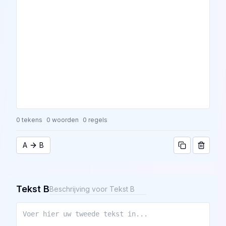
0
tekens
0
woorden
0
regels
A
B
Tekst B